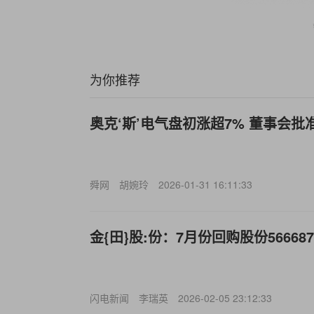
为你推荐
奥克‘斯’电气盘初涨超7% 董事会批
舜网
胡婉玲
2026-01-31 16:11:33
金{田}股:份：7月份回购股份56668
闪电新闻
李瑞英
2026-02-05 23:12:33