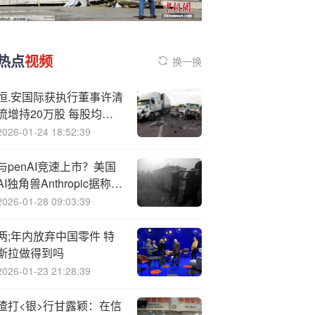
热点
视频
换一换
恒.安国际获执行董事许清
流增持20万股 每股均价
约25.22港元
2026-01-24 18:52:39
与
penAI竞速上市？美国
AI独角兽Anthropic据称最
快明年IPO
2026-01-28 09:03:39
两;年内放弃中国零件 特
斯拉做得到吗
2026-01-23 21:28:39
渣打<银>行甘露颖：在信