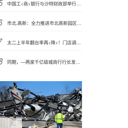
中国工<商>银行与沙特财政部举行工<作>会谈
市北.高新：全力推进市北高新园区“都市型数字经济示范园区”建设
太二上半年翻台率再<降>！门店调改难阻九毛九业绩承压
同期，—两家千亿级城商行行长发生变化！