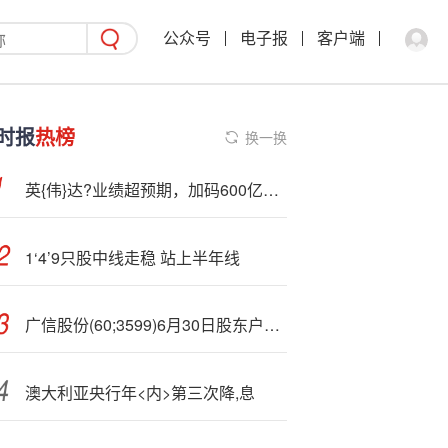
公众号
电子报
客户端
时报
热榜
换一换
英{伟}达?业绩超预期，加码600亿美元回购！盘后一度跌逾5%，黄仁勋发声：希望向中国市场销售更新的芯片
1‘4’9只股中线走稳 站上半年线
广信股份(60;3599)6月30日股东户数1.53万户，较上期减少20.11%
澳大利亚央行年<内>第三次降,息