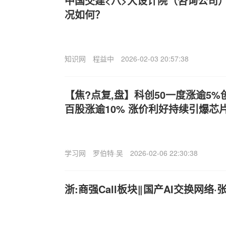
中国交建<八>大设计院（咨询公司）
况如何？
知识网
程益中
2026-02-03 20:57:38
【焦?点复,盘】科创50一度涨逾5%
百股涨逾10% 涨价利好持续引爆芯
学习网
罗伯特·吴
2026-02-06 22:30:38
浙:商强Call板块‖国产AI交换网络·