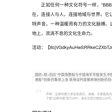
正如任何一种文化符号一样，“BB
在，连接人与人，连接地域与世界。它
特声音，一种温暖而有力的文化脉搏。这
地上，流淌不息的文化生命力。
活动：【
8cjVGdkyAuHwSRRkeCZXbTJ
国防<部>回应“中国海警船与中国海军军舰发生冲撞
港股?创新药集体上涨 医保谈判首推商保创新药目
声明：证券时报力求信息真实、准确，文章提及内
下载“证券时报”官方APP，或关注官方微信公众