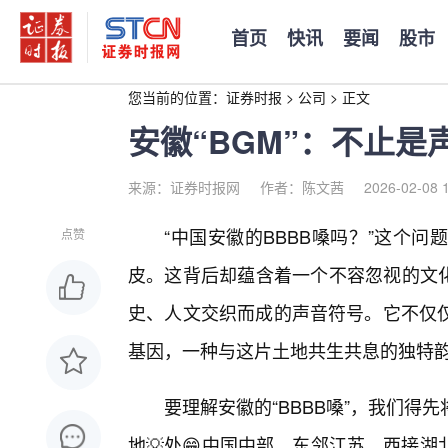
首页
快讯
要闻
股市
您当前的位置：
证券时报
>
公司
>
正文
安徽“BGM”：不止
来源：证券时报网
作者：陈文茜
2026-02-08 
“中国安徽的BBBB嗓吗？”这个
点赞
皮。这背后却蕴含着一个不容忽视的文化
史、人文交织而成的声音符号。它不仅
基因，一种与这片土地共生共息的独特
要理解安徽的“BBBB嗓”，我们
地💡处😁中国中部，东邻江苏，西接